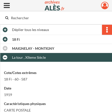
Ouvrir le menu déroulant
Archives municipales d'Alès
Déplier
tous les niveaux
18 Fi
MAIGNELAY - MONTIGNY
La tour , XIIeme Siècle
Cote/Cotes extrêmes
18 Fi - 60 - 587
Date
1919
Caractéristiques physiques
CARTE POSTALE