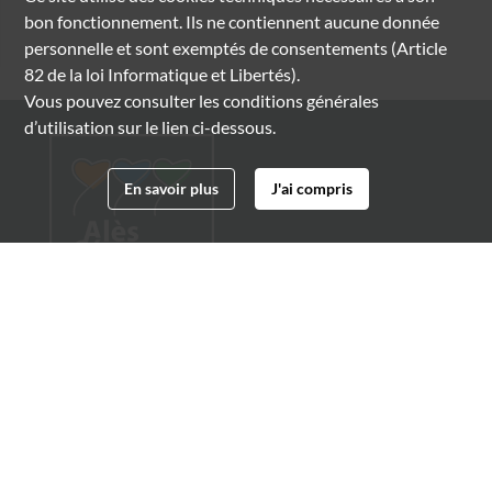
bon fonctionnement. Ils ne contiennent aucune donnée
personnelle et sont exemptés de consentements (Article
82 de la loi Informatique et Libertés).
Vous pouvez consulter les conditions générales
d’utilisation sur le lien ci-dessous.
En savoir plus
J'ai compris
Archives municipales d'Alès
4 boulevard Gambetta
30100 Alès
04 66 54 32 20
archives@ville-ales.fr