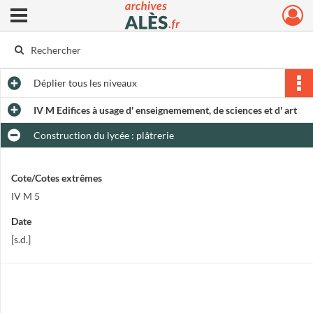
Ouvrir le menu déroulant
Archives municipales d'Alès
Déplier
tous les niveaux
IV M Edifices à usage d' enseignemement, de sciences et d' art
Construction du lycée : plâtrerie
Cote/Cotes extrêmes
IV M 5
Date
[s.d.]