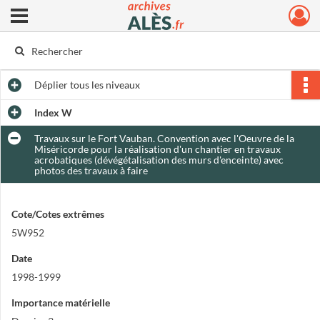
Ouvrir le menu déroulant
Archives municipales d'Alès
Déplier
tous les niveaux
Index W
Travaux sur le Fort Vauban. Convention avec l'Oeuvre de la
Miséricorde pour la réalisation d'un chantier en travaux
acrobatiques (dévégétalisation des murs d'enceinte) avec
photos des travaux à faire
Cote/Cotes extrêmes
5W952
Date
1998-1999
Importance matérielle