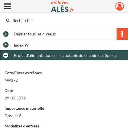
Ouvrir le menu déroulant
Archives municipales d'Alès
Déplier
tous les niveaux
Index W
Projet d'alimentation en eau potable du chemin des Sports
Cote/Cotes extrêmes
4W372
Date
28-02-1972
Importance matérielle
Dossier 6
Modalités d'entrées