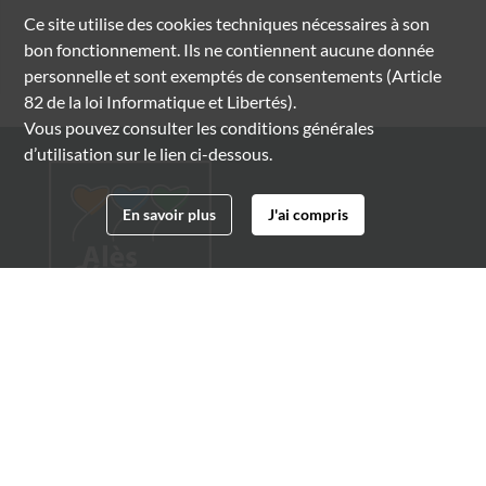
Ce site utilise des
cookies
techniques nécessaires à son
bon fonctionnement. Ils ne contiennent aucune donnée
personnelle et sont exemptés de consentements (Article
82 de la loi Informatique et Libertés).
Vous pouvez consulter les conditions générales
d’utilisation sur le lien ci-dessous.
En savoir plus
J'ai compris
Archives municipales d'Alès
4 boulevard Gambetta
30100 Alès
04 66 54 32 20
archives@ville-ales.fr