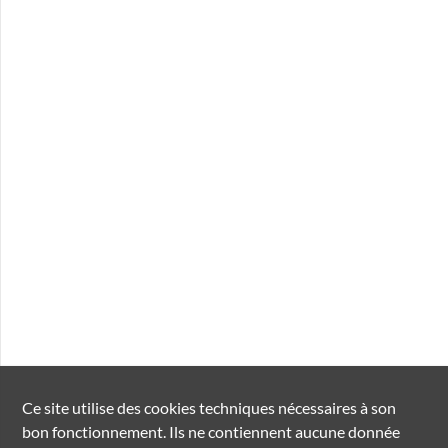
Ce site utilise des
cookies
techniques nécessaires à son
bon fonctionnement. Ils ne contiennent aucune donnée