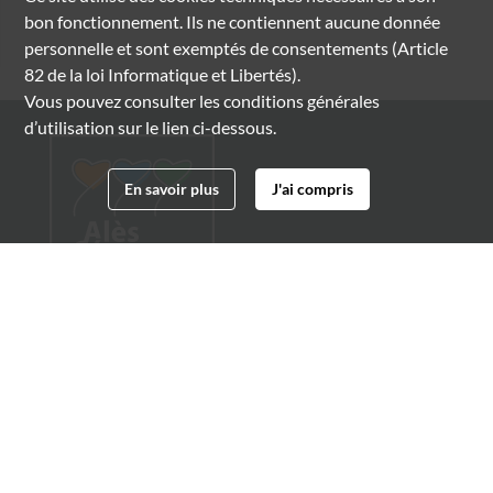
bon fonctionnement. Ils ne contiennent aucune donnée
personnelle et sont exemptés de consentements (Article
82 de la loi Informatique et Libertés).
Vous pouvez consulter les conditions générales
d’utilisation sur le lien ci-dessous.
En savoir plus
J'ai compris
Archives municipales d'Alès
4 boulevard Gambetta
30100 Alès
04 66 54 32 20
archives@ville-ales.fr