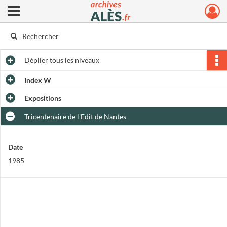
Ouvrir le menu déroulant
Archives municipales d'Alès
Déplier
tous les niveaux
Index W
Expositions
Tricentenaire de l'Edit de Nantes
Date
1985