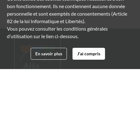
bon fonctionnement. Ils ne contiennent aucune donnée
personnelle et sont exemptés de consentements (Article
82 de la loi Informatique et Libertés).
Vous pouvez consulter les conditions générales
d’utilisation sur le lien ci-dessous.
En savoir plus
J'ai compris
Archives municipales d'Alès
4 boulevard Gambetta
30100 Alès
04 66 54 32 20
archives@ville-ales.fr