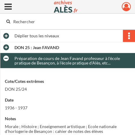
Ouvrir le menu déroulant
Archives municipales d'Alès
Déplier
tous les niveaux
DON 25 : Jean FAVAND
Préparation de cours de Jean Favand professeur à l'école
pratique de Besançon, à l'école pratique d'Alès, etc...
Cote/Cotes extrêmes
DON 25/24
Date
1936 - 1937
Notes
Morale ; Histoire ; Enseignement artistique ; Ecole nationale
d'horlogerie de Besançon : cahier de notes des élèves