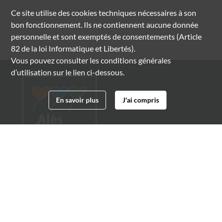
Ce site utilise des
cookies
techniques nécessaires à son
bon fonctionnement. Ils ne contiennent aucune donnée
personnelle et sont exemptés de consentements (Article
82 de la loi Informatique et Libertés).
Vous pouvez consulter les conditions générales
d’utilisation sur le lien ci-dessous.
En savoir plus
J'ai compris
Archives municipales d'Alès
4 boulevard Gambetta
30100 Alès
04 66 54 32 20
archives@ville-ales.fr