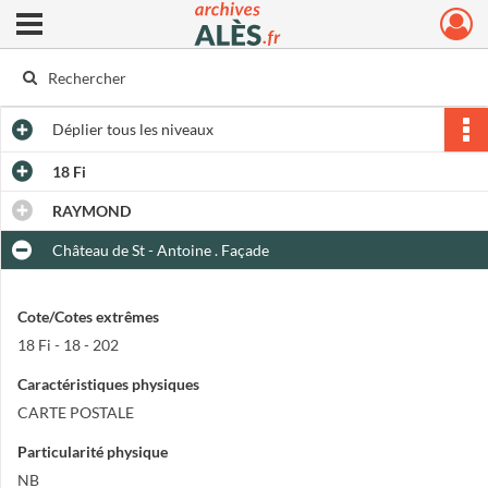
Ouvrir le menu déroulant
Archives municipales d'Alès
Déplier
tous les niveaux
18 Fi
RAYMOND
Château de St - Antoine . Façade
Cote/Cotes extrêmes
18 Fi - 18 - 202
Caractéristiques physiques
CARTE POSTALE
Particularité physique
NB