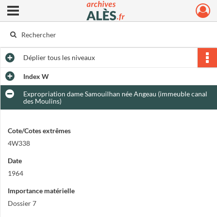
Ouvrir le menu déroulant
Archives municipales d'Alès
Déplier
tous les niveaux
Index W
Expropriation dame Samouilhan née Angeau (immeuble canal
des Moulins)
Cote/Cotes extrêmes
4W338
Date
1964
Importance matérielle
Dossier 7