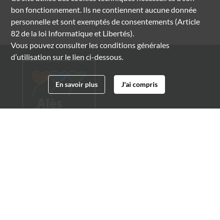
bon fonctionnement. Ils ne contiennent aucune donnée
personnelle et sont exemptés de consentements (Article
82 de la loi Informatique et Libertés).
Vous pouvez consulter les conditions générales
d’utilisation sur le lien ci-dessous.
En savoir plus
J'ai compris
Archives municipales d'Alès
4 boulevard Gambetta
30100 Alès
04 66 54 32 20
archives@ville-ales.fr