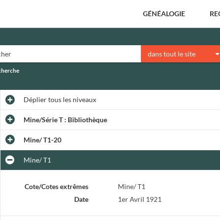
GÉNÉALOGIE
RE
dans tout le site
echerche
Déplier
tous les niveaux
Mine/Série T : Bibliothèque
Mine/ T1-20
Mine/ T1
Cote/Cotes extrêmes
Mine/ T1
Date
1er Avril 1921