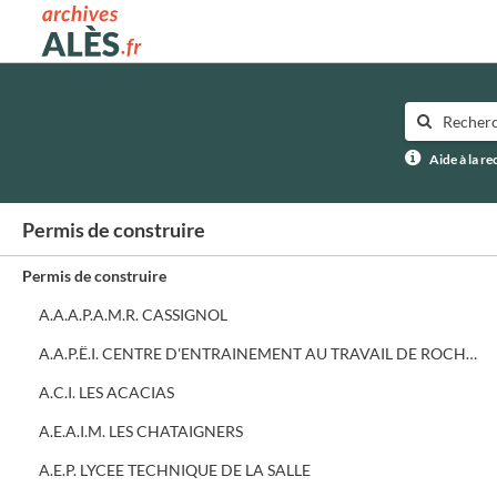
Archives municipales d'Alès
Aide à la r
Permis de construire
Permis de construire
A.A.A.P.A.M.R. CASSIGNOL
A.A.P.Ë.I. CENTRE D'ENTRAINEMENT AU TRAVAIL DE ROCHEBELLE
A.C.I. LES ACACIAS
A.E.A.I.M. LES CHATAIGNERS
A.E.P. LYCEE TECHNIQUE DE LA SALLE