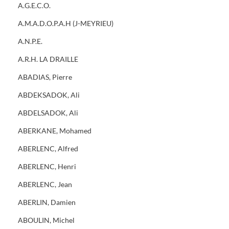
A.G.E.C.O.
A.M.A.D.O.P.A.H (J-MEYRIEU)
A.N.P.E.
A.R.H. LA DRAILLE
ABADIAS, Pierre
ABDEKSADOK, Ali
ABDELSADOK, Ali
ABERKANE, Mohamed
ABERLENC, Alfred
ABERLENC, Henri
ABERLENC, Jean
ABERLIN, Damien
ABOULIN, Michel