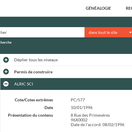
GÉNÉALOGIE
RE
dans tout le site
echerche
Déplier
tous les niveaux
Permis de construire
ALRIC SCI
Cote/Cotes extrêmes
PC/577
Date
10/01/1996
Présentation du contenu
8 Rue des Primevères
96X0002
Date de l'accord: 08/02/1996