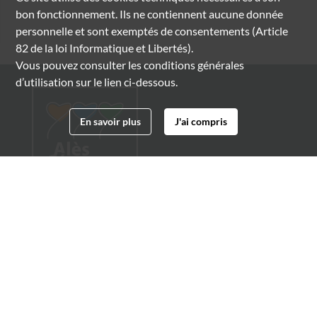
bon fonctionnement. Ils ne contiennent aucune donnée
personnelle et sont exemptés de consentements (Article
82 de la loi Informatique et Libertés).
Vous pouvez consulter les conditions générales
d’utilisation sur le lien ci-dessous.
En savoir plus
J'ai compris
Archives municipales d'Alès
4 boulevard Gambetta
30100 Alès
04 66 54 32 20
archives@ville-ales.fr