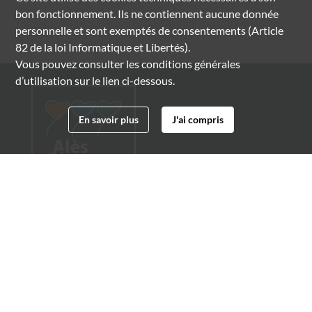
bon fonctionnement. Ils ne contiennent aucune donnée
personnelle et sont exemptés de consentements (Article
82 de la loi Informatique et Libertés).
Vous pouvez consulter les conditions générales
d’utilisation sur le lien ci-dessous.
En savoir plus
J'ai compris
Archives municipales d'Alès
4 boulevard Gambetta
30100 Alès
04 66 54 32 20
archives@ville-ales.fr