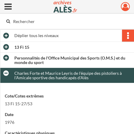
Ouvrir le menu déroulant
Archives municipales d'Alès
Déplier
tous les niveaux
13 Fi 15
Personnalités de l'Office Municipal des Sports (O.M.S.) et du
monde du sport
Charles Forte et Maurice Leyris de l'équipe des pistoliers à
l'Amicale sportive des handicapés d'Alès
Cote/Cotes extrêmes
13 Fi 15-27/53
Date
1976
Caractéristiques physiques