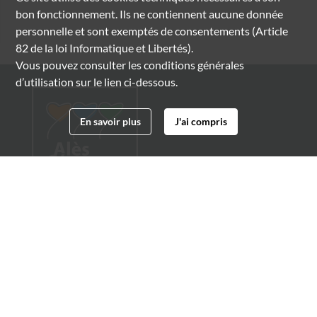
bon fonctionnement. Ils ne contiennent aucune donnée
personnelle et sont exemptés de consentements (Article
82 de la loi Informatique et Libertés).
Vous pouvez consulter les conditions générales
d’utilisation sur le lien ci-dessous.
En savoir plus
J'ai compris
Archives municipales d'Alès
4 boulevard Gambetta
30100 Alès
04 66 54 32 20
archives@ville-ales.fr