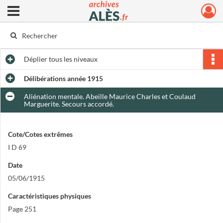
Ouvrir le menu déroulant
Archives municipales d'Alès
Déplier
tous les niveaux
Délibérations année 1915
Aliénation mentale. Abeille Maurice Charles et Coulaud
Marguerite. Secours accordé.
Cote/Cotes extrêmes
I D 69
Date
05/06/1915
Caractéristiques physiques
Page 251