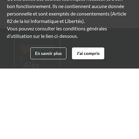
bon fonctionnement. Ils ne contiennent aucune donnée
personnelle et sont exemptés de consentements (Article
82 de la loi Informatique et Libertés).
Vous pouvez consulter les conditions générales
d’utilisation sur le lien ci-dessous.
En savoir plus
J'ai compris
Archives municipales d'Alès
4 boulevard Gambetta
30100 Alès
04 66 54 32 20
archives@ville-ales.fr