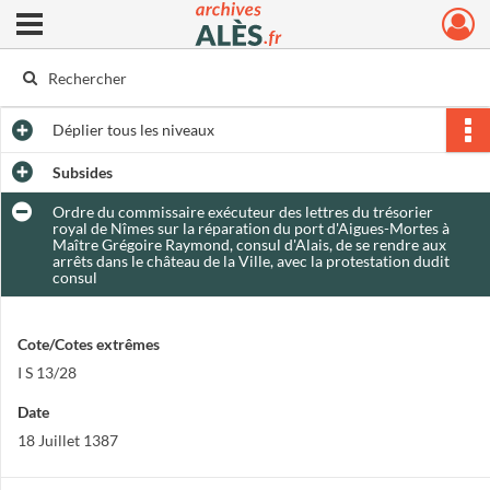
Ouvrir le menu déroulant
Archives municipales d'Alès
Déplier
tous les niveaux
Subsides
Ordre du commissaire exécuteur des lettres du trésorier
royal de Nîmes sur la réparation du port d'Aigues-Mortes à
Maître Grégoire Raymond, consul d'Alais, de se rendre aux
arrêts dans le château de la Ville, avec la protestation dudit
consul
Cote/Cotes extrêmes
I S 13/28
Date
18 Juillet 1387