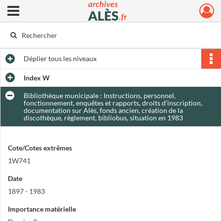
Ouvrir le menu déroulant
Archives municipales d'Alès
Déplier
tous les niveaux
Index W
Bibliothèque municipale : Instructions, personnel,
fonctionnement, enquêtes et rapports, droits d'inscription,
documentation sur Alès, fonds ancien, création de la
discothèque, règlement, bibliobus, situation en 1983
Cote/Cotes extrêmes
1W741
Date
1897 - 1983
Importance matérielle