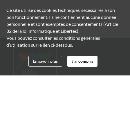
Ce site utilise des
cookies
techniques nécessaires à son
bon fonctionnement. Ils ne contiennent aucune donnée
personnelle et sont exemptés de consentements (Article
82 de la loi Informatique et Libertés).
Vous pouvez consulter les conditions générales
d’utilisation sur le lien ci-dessous.
En savoir plus
J'ai compris
Archives municipales d'Alès
4 boulevard Gambetta
30100 Alès
04 66 54 32 20
archives@ville-ales.fr