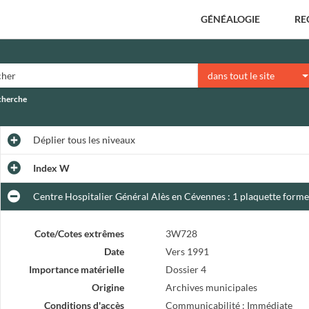
GÉNÉALOGIE
RE
dans tout le site
echerche
Déplier
tous les niveaux
Index W
Centre Hospitalier Général Alès en Cévennes : 1 plaquette form
Cote/Cotes extrêmes
3W728
Date
Vers 1991
Importance matérielle
Dossier 4
Origine
Archives municipales
Conditions d'accès
Communicabilité : Immédiate