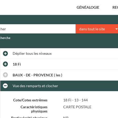
GÉNÉALOGIE
RE
dans tout le site
echerche
Déplier
tous les niveaux
18 Fi
BAUX - DE - PROVENCE ( les )
Vue des remparts et clocher
Cote/Cotes extrêmes
18 Fi - 13 - 144
Caractéristiques
CARTE POSTALE
physiques
Particularité physique
NB