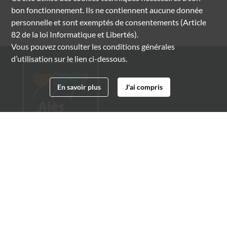
bon fonctionnement. Ils ne contiennent aucune donnée
personnelle et sont exemptés de consentements (Article
82 de la loi Informatique et Libertés).
Vous pouvez consulter les conditions générales
d’utilisation sur le lien ci-dessous.
En savoir plus
J'ai compris
Archives municipales d'Alès
4 boulevard Gambetta
30100 Alès
04 66 54 32 20
archives@ville-ales.fr