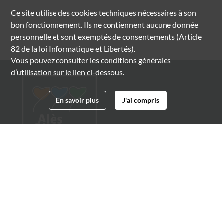
Ce site utilise des
cookies
techniques nécessaires à son
bon fonctionnement. Ils ne contiennent aucune donnée
personnelle et sont exemptés de consentements (Article
82 de la loi Informatique et Libertés).
Vous pouvez consulter les conditions générales
d’utilisation sur le lien ci-dessous.
En savoir plus
J'ai compris
Archives municipales d'Alès
4 boulevard Gambetta
30100 Alès
04 66 54 32 20
archives@ville-ales.fr