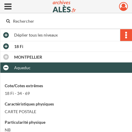
Ouvrir le menu déroulant
Archives municipales d'Alès
Déplier
tous les niveaux
18 Fi
MONTPELLIER
Aqueduc
Cote/Cotes extrêmes
18 Fi - 34 - 69
Caractéristiques physiques
CARTE POSTALE
Particularité physique
NB