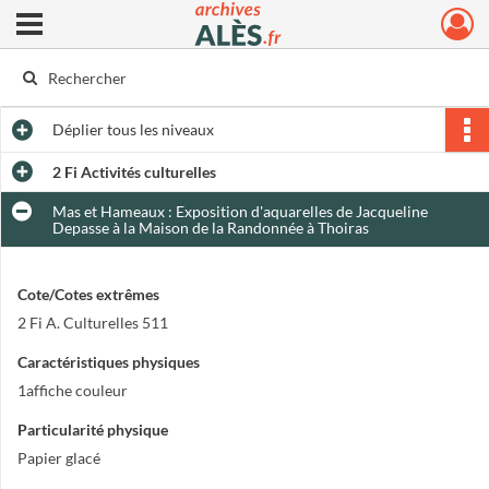
Ouvrir le menu déroulant
Archives municipales d'Alès
Déplier
tous les niveaux
2 Fi Activités culturelles
Mas et Hameaux : Exposition d'aquarelles de Jacqueline
Depasse à la Maison de la Randonnée à Thoiras
Cote/Cotes extrêmes
2 Fi A. Culturelles 511
Caractéristiques physiques
1affiche couleur
Particularité physique
Papier glacé