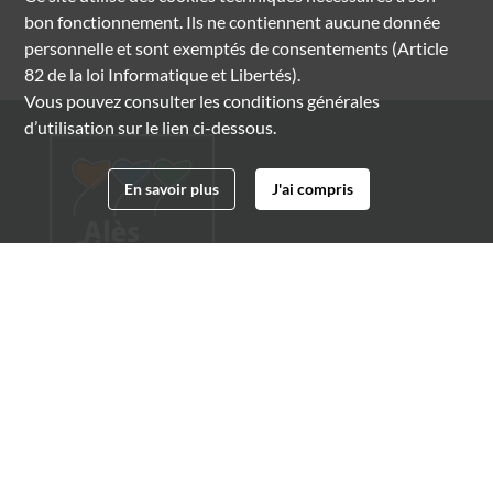
bon fonctionnement. Ils ne contiennent aucune donnée
personnelle et sont exemptés de consentements (Article
82 de la loi Informatique et Libertés).
Vous pouvez consulter les conditions générales
d’utilisation sur le lien ci-dessous.
En savoir plus
J'ai compris
Archives municipales d'Alès
4 boulevard Gambetta
30100 Alès
04 66 54 32 20
archives@ville-ales.fr