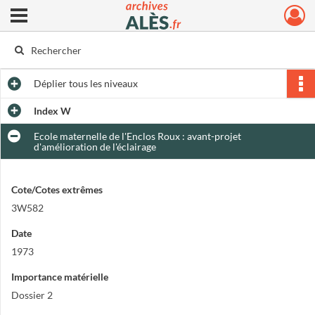
Ouvrir le menu déroulant
Archives municipales d'Alès
Déplier
tous les niveaux
Index W
Ecole maternelle de l'Enclos Roux : avant-projet
d'amélioration de l'éclairage
Cote/Cotes extrêmes
3W582
Date
1973
Importance matérielle
Dossier 2