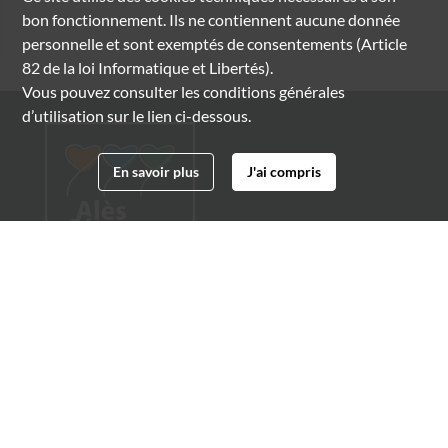
bon fonctionnement. Ils ne contiennent aucune donnée
personnelle et sont exemptés de consentements (Article
82 de la loi Informatique et Libertés).
Vous pouvez consulter les conditions générales
d’utilisation sur le lien ci-dessous.
En savoir plus
J'ai compris
Archives municipales d'Alès
4 boulevard Gambetta
30100 Alès
04 66 54 32 20
archives@ville-ales.fr