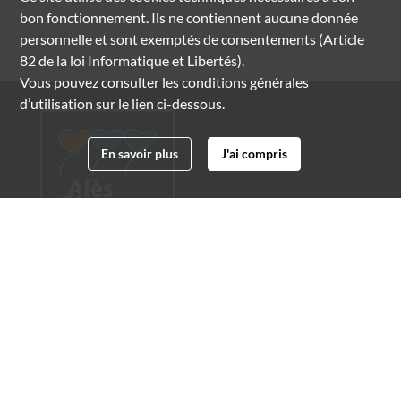
bon fonctionnement. Ils ne contiennent aucune donnée
personnelle et sont exemptés de consentements (Article
82 de la loi Informatique et Libertés).
Vous pouvez consulter les conditions générales
d’utilisation sur le lien ci-dessous.
En savoir plus
J'ai compris
Archives municipales d'Alès
4 boulevard Gambetta
30100 Alès
04 66 54 32 20
archives@ville-ales.fr