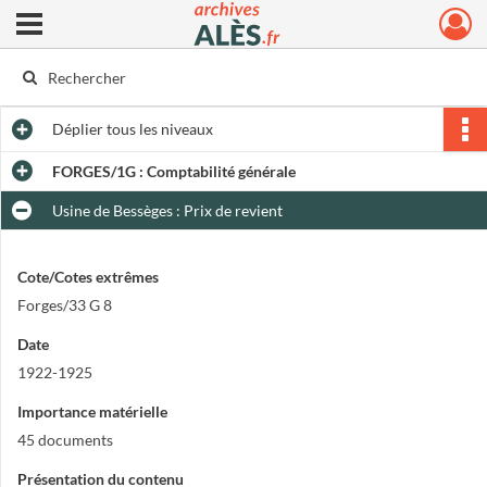
Ouvrir le menu déroulant
Archives municipales d'Alès
Déplier
tous les niveaux
FORGES/1G : Comptabilité générale
Usine de Bessèges : Prix de revient
Cote/Cotes extrêmes
Forges/33 G 8
Date
1922-1925
Importance matérielle
45 documents
Présentation du contenu