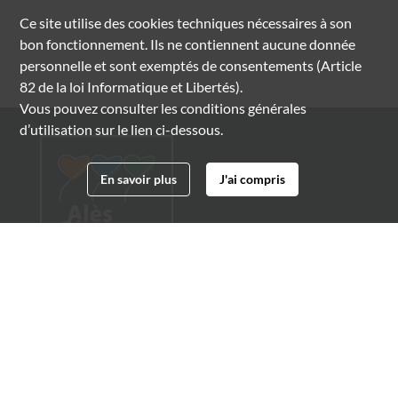
Ce site utilise des
cookies
techniques nécessaires à son
bon fonctionnement. Ils ne contiennent aucune donnée
personnelle et sont exemptés de consentements (Article
82 de la loi Informatique et Libertés).
Vous pouvez consulter les conditions générales
d’utilisation sur le lien ci-dessous.
En savoir plus
J'ai compris
Archives municipales d'Alès
4 boulevard Gambetta
30100 Alès
04 66 54 32 20
archives@ville-ales.fr