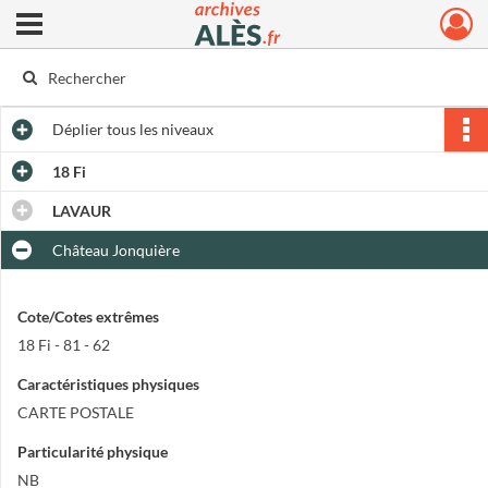
Ouvrir le menu déroulant
Archives municipales d'Alès
Déplier
tous les niveaux
18 Fi
LAVAUR
Château Jonquière
Cote/Cotes extrêmes
18 Fi - 81 - 62
Caractéristiques physiques
CARTE POSTALE
Particularité physique
NB