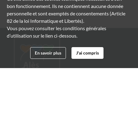
bon fonctionnement. Ils ne contiennent aucune donnée
personnelle et sont exemptés de consentements (Article
82 de la loi Informatique et Libertés).
Vous pouvez consulter les conditions générales
d’utilisation sur le lien ci-dessous.
En savoir plus
J'ai compris
Archives municipales d'Alès
4 boulevard Gambetta
30100 Alès
04 66 54 32 20
archives@ville-ales.fr