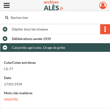
Ouvrir le menu déroulant
Archives municipales d'Alès
Déplier
tous les niveaux
Délibérations année 1939
Calamités agricoles. Orage de grêle
Cote/Cotes extrêmes
I D 77
Date
17/05/1939
Mots clés matières
SINISTRE