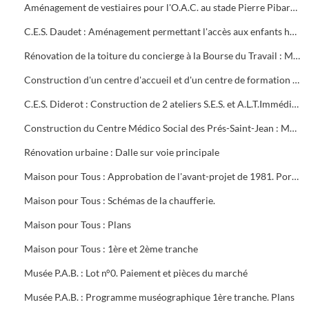
Aménagement de vestiaires pour l'O.A.C. au stade Pierre Pibarot : Estimatif
C.E.S. Daudet : Aménagement permettant l'accès aux enfants handicapés. Projet et marché public
Rénovation de la toiture du concierge à la Bourse du Travail : Marché public
Construction d'un centre d'accueil et d'un centre de formation pour l'O.A.C. Programme
C.E.S. Diderot : Construction de 2 ateliers S.E.S. et A.L.T.Immédiate. Marché public
Construction du Centre Médico Social des Prés-Saint-Jean : Marché public
Rénovation urbaine : Dalle sur voie principale
Maison pour Tous : Approbation de l'avant-projet de 1981. Portrait de Louis Aragon " un éternel printemps ". Calque de l'aménagement intérieur
Maison pour Tous : Schémas de la chaufferie.
Maison pour Tous : Plans
Maison pour Tous : 1ère et 2ème tranche
Musée P.A.B. : Lot n°0. Paiement et pièces du marché
Musée P.A.B. : Programme muséographique 1ère tranche. Plans