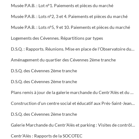
Musée P.A.B. : Lot n°1. Paiements et pièces du marché
Musée P.A.B. : Lots n°2, 3 et 4. Paiements et pièces du marché
Musée P.A.B. : Lots n°5, 9 et 10. Paiements et pièces du marché
Logements des Cévennes. Répartitions par types
D.S.Q. : Rapports. Réunions. Mise en place de l'Observatoire du logement du plan local de l'habitat
Aménagement du quartier des Cévennes 2ème tranche
D.S.Q. des Cévennes 2ème tranche
D.S.Q. des Cévennes 2ème tranche
Plans remis à jour de la galerie marchande du Centr'Alès et du parking
Construction d'un centre social et éducatif aux Prés-Saint-Jean Maison du Moulinet : Marché public (2ème tranche)
D.S.Q. des Cévennes 2ème tranche
Galerie Marchande du Centr'Alès et parking : Visites de contrôle de la commission de sécurité
Centr'Alès : Rapports de la SOCOTEC