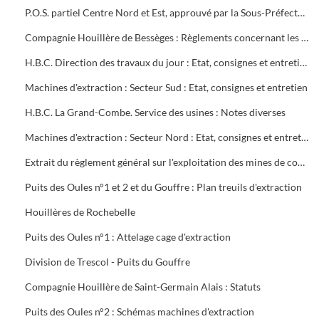
P.O.S. partiel Centre Nord et Est, approuvé par la Sous-Préfecture
Compagnie Houillère de Bessèges : Règlements concernant les ouvriers
H.B.C. Direction des travaux du jour : Etat, consignes et entretien des machines d'extraction
Machines d'extraction : Secteur Sud : Etat, consignes et entretien
H.B.C. La Grand-Combe. Service des usines : Notes diverses
Machines d'extraction : Secteur Nord : Etat, consignes et entretien
Extrait du règlement général sur l'exploitation des mines de combustibles : décret du 13 août 1911 modifié en mai 1931
Puits des Oules n°1 et 2 et du Gouffre : Plan treuils d'extraction
Houillères de Rochebelle
Puits des Oules n°1 : Attelage cage d'extraction
Division de Trescol - Puits du Gouffre
Compagnie Houillère de Saint-Germain Alais : Statuts
Puits des Oules n°2 : Schémas machines d'extraction