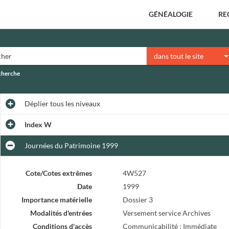
GÉNÉALOGIE
RE
dans tout le site
echerche
Déplier
tous les niveaux
Index W
Journées du Patrimoine 1999
Cote/Cotes extrêmes
4W527
Date
1999
Importance matérielle
Dossier 3
Modalités d'entrées
Versement service Archives
Conditions d'accès
Communicabilité : Immédiate