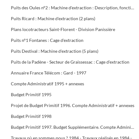
Puits des Oules n°2 : Machine d'extraction : Description, fonctionnement, conduite et entretien : 3 documents
Puits Ricard : Machine d'extraction (2 plans)
Plans locotracteurs Saint-Florent - Division Panissière
Puits n°1 Fontanes : Cage d'extraction
Puits Destival : Machine d'extraction (5 plans)
Puits de la Padène - Secteur de Graissessac : Cage d'extraction
Annuaire France Télécom : Gard - 1997
Compte Administratif 1995 + annexes
Budget Primitif 1995
Projet de Budget Primitif 1996. Compte Administratif + annexes
Budget Primitif 1998
Budget Primitif 1997. Budget Supplémentaire. Compte Administratif + annexes
Travaux où en sommes-nous ? 1984 - Travaux réalisés en 1984 - Programme 1985 - Travaux 1987