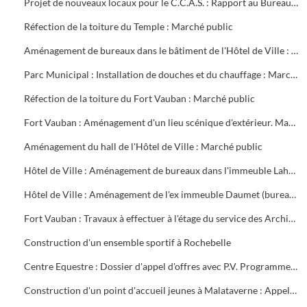
Projet de nouveaux locaux pour le C.C.A.S. : Rapport au Bureau Municipal
Réfection de la toiture du Temple : Marché public
Aménagement de bureaux dans le bâtiment de l'Hôtel de Ville : Marché public
Parc Municipal : Installation de douches et du chauffage : Marché public
Réfection de la toiture du Fort Vauban : Marché public
Fort Vauban : Aménagement d'un lieu scénique d'extérieur. Marché public
Aménagement du hall de l'Hôtel de Ville : Marché public
Hôtel de Ville : Aménagement de bureaux dans l'immeuble Lahondès (3 tranches) : Marché public
Hôtel de Ville : Aménagement de l'ex immeuble Daumet (bureaux du 2ème étage Informatique, cave escalier) : Marché public
Fort Vauban : Travaux à effectuer à l'étage du service des Archives. Liste du mobilier à acheter. Installation du Fonds Ancien de la Bibliothèque
Construction d'un ensemble sportif à Rochebelle
Centre Equestre : Dossier d'appel d'offres avec P.V. Programme du concours. Réunions de chantier
Construction d'un point d'accueil jeunes à Malataverne : Appel d'offres