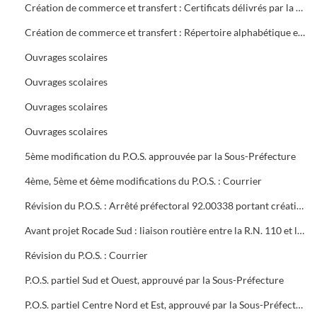
Création de commerce et transfert : Certificats délivrés par la mairie
Création de commerce et transfert : Répertoire alphabétique et chronologique
Ouvrages scolaires
Ouvrages scolaires
Ouvrages scolaires
Ouvrages scolaires
5ème modification du P.O.S. approuvée par la Sous-Préfecture
4ème, 5ème et 6ème modifications du P.O.S. : Courrier
Révision du P.O.S. : Arrêté préfectoral 92.00338 portant création d'utilité publique projet à 2x2 voies R.N.106 entre Alès et Boucoiran
Avant projet Rocade Sud : liaison routière entre la R.N. 110 et la R.N. 106
Révision du P.O.S. : Courrier
P.O.S. partiel Sud et Ouest, approuvé par la Sous-Préfecture
P.O.S. partiel Centre Nord et Est, approuvé par la Sous-Préfecture