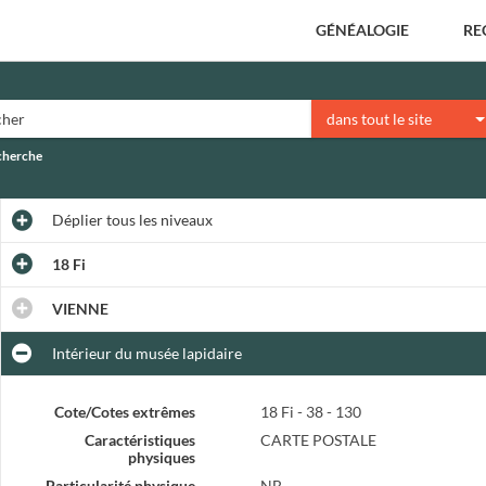
GÉNÉALOGIE
RE
dans tout le site
echerche
Déplier
tous les niveaux
18 Fi
VIENNE
Intérieur du musée lapidaire
Cote/Cotes extrêmes
18 Fi - 38 - 130
Caractéristiques
CARTE POSTALE
physiques
Particularité physique
NB