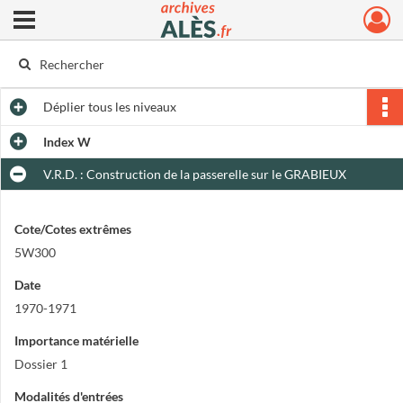
Ouvrir le menu déroulant
Archives municipales d'Alès
Déplier
tous les niveaux
Index W
V.R.D. : Construction de la passerelle sur le GRABIEUX
Cote/Cotes extrêmes
5W300
Date
1970-1971
Importance matérielle
Dossier 1
Modalités d'entrées