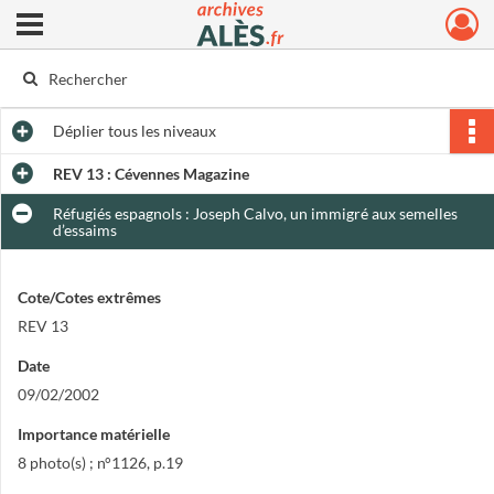
Ouvrir le menu déroulant
Archives municipales d'Alès
Déplier
tous les niveaux
REV 13 : Cévennes Magazine
Réfugiés espagnols : Joseph Calvo, un immigré aux semelles
d’essaims
Cote/Cotes extrêmes
REV 13
Date
09/02/2002
Importance matérielle
8 photo(s) ; n°1126, p.19