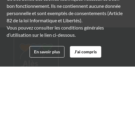
bon fonctionnement. Ils ne contiennent aucune donnée
personnelle et sont exemptés de consentements (Article
82 de la loi Informatique et Libertés).
Vous pouvez consulter les conditions générales
d’utilisation sur le lien ci-dessous.
En savoir plus
J'ai compris
Archives municipales d'Alès
4 boulevard Gambetta
30100 Alès
04 66 54 32 20
archives@ville-ales.fr