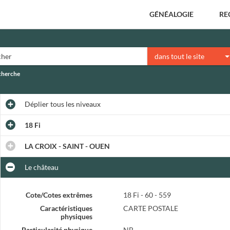
GÉNÉALOGIE
RE
dans tout le site
echerche
Déplier
tous les niveaux
18 Fi
LA CROIX - SAINT - OUEN
Le château
Cote/Cotes extrêmes
18 Fi - 60 - 559
Caractéristiques
CARTE POSTALE
physiques
Particularité physique
NB