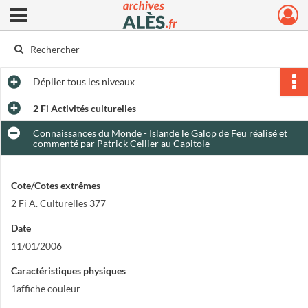
Ouvrir le menu déroulant
Archives municipales d'Alès
Déplier
tous les niveaux
2 Fi Activités culturelles
Connaissances du Monde - Islande le Galop de Feu réalisé et
commenté par Patrick Cellier au Capitole
Cote/Cotes extrêmes
2 Fi A. Culturelles 377
Date
11/01/2006
Caractéristiques physiques
1affiche couleur