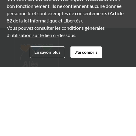
bon fonctionnement. Ils ne contiennent aucune donnée
personnelle et sont exemptés de consentements (Article
82 de la loi Informatique et Libertés).
Vous pouvez consulter les conditions générales
d’utilisation sur le lien ci-dessous.
En savoir plus
J'ai compris
Archives municipales d'Alès
4 boulevard Gambetta
30100 Alès
04 66 54 32 20
archives@ville-ales.fr