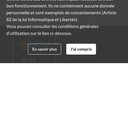
bon fonctionnement. Ils ne contiennent aucune donnée
personnelle et sont exemptés de consentements (Article
82 de la loi Informatique et Libertés).
Vous pouvez consulter les conditions générales
d’utilisation sur le lien ci-dessous.
En savoir plus
J'ai compris
Archives municipales d'Alès
4 boulevard Gambetta
30100 Alès
04 66 54 32 20
archives@ville-ales.fr