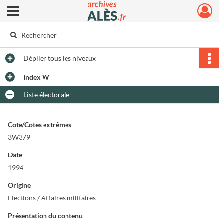
Ouvrir le menu déroulant
Archives municipales d'Alès
Déplier
tous les niveaux
Index W
Liste électorale
Cote/Cotes extrêmes
3W379
Date
1994
Origine
Elections / Affaires militaires
Présentation du contenu