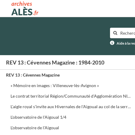
Archives municipales d'Alès
Aide à la r
REV 13 : Cévennes Magazine : 1984-2010
REV 13 : Cévennes Magazine
« Mémoire en images : Villeneuve-lès-Avignon »
Le contrat territorial Région/Communauté d'Agglomération NIMES Métropole
L'aigle royal s'invite aux Hivernales de l'Aigoual au col de la serreyrède. Programme de la journée
L'observatoire de l'Aigoual 1/4
L'observatoire de l'Aigoual