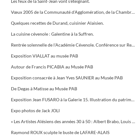
Les feux de la Saint-Jean vont s’éteignant.
Vœux 2005 de la Communauté d'Agglomération, de la Chambre de Commerce, 5 bougies pour la Médiathèque
Quelques recettes de Durand, cuisinier Alaisien.
La cuisine cévenole : Galentine à la Suffren.
Rentrée solennelle de l'Académie Cévenole. Conférence sur Renoir et Albert ANDRE, une amitié (1894-1919)
Exposition VIALLAT au musée PAB
Autour de Francis PICABIA au Musée PAB
Exposition consacrée à Jean Yves SAUNIER au Musée PAB
De Degas à Matisse au Musée PAB
Exposition Jean FUSARO à la Galerie 15. Illustration du patrimoine alésien
Expo photos de Jack JOLI
« Les Artistes Alésiens des années 30 à 50 : Albert Brabo, Louis Cabanes, Louis Arcaix et René Aberlenc » par Annie Corbier
Raymond ROUX sculpte le buste de LAFARE-ALAIS