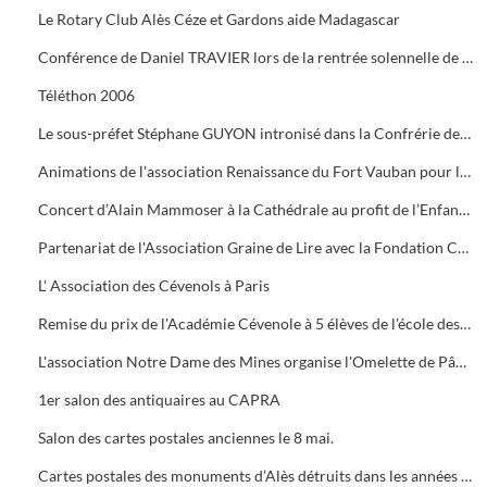
Le Rotary Club Alès Céze et Gardons aide Madagascar
Conférence de Daniel TRAVIER lors de la rentrée solennelle de l'Académie Cévenole
Téléthon 2006
Le sous-préfet Stéphane GUYON intronisé dans la Confrérie des Mange Tripes
Animations de l'association Renaissance du Fort Vauban pour le Téléthon
Concert d’Alain Mammoser à la Cathédrale au profit de l’Enfance Inadaptée.
Partenariat de l'Association Graine de Lire avec la Fondation Crédit Mutuel
L' Association des Cévenols à Paris
Remise du prix de l'Académie Cévenole à 5 élèves de l'école des Mines pour leur travail sur la mine et ses conséquences sur l'économie et les paysages.
L'association Notre Dame des Mines organise l'Omelette de Pâques à l'Ermitage
1er salon des antiquaires au CAPRA
Salon des cartes postales anciennes le 8 mai.
Cartes postales des monuments d’Alès détruits dans les années 1960.