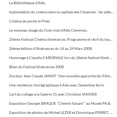
La Bibliothèque d’Alès.
Implantation du cinéma dans la capitale des Cévennes : les salles du début du siècle à nos jours.
Cinéma de poche le Pinki
Le nouveau visage du Ciné-club d’Alès Cévennes.
25ème Festival Cinéma itinérances. Programme et récit du tournage dans les cévennes d' "Un homme de trop"
26ème édition d'Itinérances du 14 au 24 Mars 2008
Hommage à Claudia CARDINALE lors du 26ème festival Itinérances. En photo avec Max ROUSTAN, Maire
Bilan du Festival Itinérances 2008
Docteur Jean Claude JAMOT "Une nouvelle approche de l'Histoire et de l'Archéologie appliquée aux Celtes
Une résidence chorégraphique à Alès avec Geneviève Sorin
L'art du collage à la Galerie 15 avec Christine JANVIER
Exposition Georges BRAQUE "Chemin faisant " au Musée PA.B.
Exposition de photos de Michel LEZER et Dominique PERRET, de peintures de Monique SANTORO à l'OFFICE DE TOURISME pour la Féria d'Alès