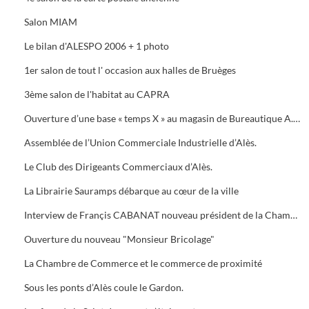
Salon MIAM
Le bilan d'ALESPO 2006 + 1 photo
1er salon de tout l' occasion aux halles de Bruèges
3ème salon de l'habitat au CAPRA
Ouverture d’une base « temps X » au magasin de Bureautique A.M.C., 40 Avenue du Général de Gaule à Alès.
Assemblée de l’Union Commerciale Industrielle d’Alès.
Le Club des Dirigeants Commerciaux d’Alès.
La Librairie Sauramps débarque au cœur de la ville
Interview de Françis CABANAT nouveau président de la Chambre de Commerce
Ouverture du nouveau "Monsieur Bricolage"
La Chambre de Commerce et le commerce de proximité
Sous les ponts d’Alès coule le Gardon.