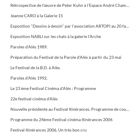
Rétrospective de l'œuvre de Peter Kuhn à l'Espace André Chamson. Exposition consacrée à Vauban à l'OFFICE DE TOURISME. Présentation de saison hors les murs du cratère
Jeanne CARO à la Galerie 15
Exposition "Dessins à dessin" par l'association ARTOPI au 20 faubourg du Soleil
Exposition NABLI sur les chats à la galerie l'Arche
Paroles d’Alès 1989.
Préparation du Festival de la Parole d’Alès à partir du 23 mai
Le Festival de la B.D. à Alès.
Paroles d’Alès 1992.
Le 23 ème Festival Cinéma d'Alès : Programme
22e festival cinéma d'Alès
Nouvelle présidente au Festival Itinérances. Programme de courts métrages de Jacques TATI
Programme du 24ème Festival cinéma Itinérances 2006
Festival Itinérances 2006. Un très bon cru