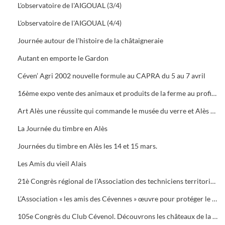
L'observatoire de l'AIGOUAL (3/4)
L'observatoire de l'AIGOUAL (4/4)
Journée autour de l'histoire de la châtaigneraie
Autant en emporte le Gardon
Céven’ Agri 2002 nouvelle formule au CAPRA du 5 au 7 avril
16ème expo vente des animaux et produits de la ferme au profit des orphelins des sapeurs-pompiers aux halles de Bruèges
Art Alès une réussite qui commande le musée du verre et Alès capitale des Cévennes, départ du chemin des verriers.
La Journée du timbre en Alès
Journées du timbre en Alès les 14 et 15 mars.
Les Amis du vieil Alais
21è Congrès régional de l’Association des techniciens territoriaux.
L’Association « les amis des Cévennes » œuvre pour protéger le patrimoine cévenol.
105e Congrès du Club Cévenol. Découvrons les châteaux de la Vaunage