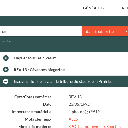
GÉNÉALOGIE
RE
dans tout le site
echerche
Déplier
tous les niveaux
REV 13 : Cévennes Magazine
Inauguration de la grande tribune du stade de la Prairie.
Cote/Cotes extrêmes
REV 13
Date
23/05/1992
Importance matérielle
1 photo(s) ; n°619
Mots clés lieux
ALES
Mots clés matières
SPORT
,
Equipements Sportifs