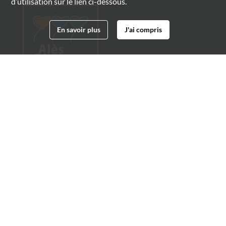
d’utilisation sur le lien ci-dessous.
En savoir plus
J'ai compris
Archives municipales d'Alès
4 boulevard Gambetta
30100 Alès
04 66 54 32 20
archives@ville-ales.fr
Suivez-nous sur :
Facebook
Twitter
Youtube