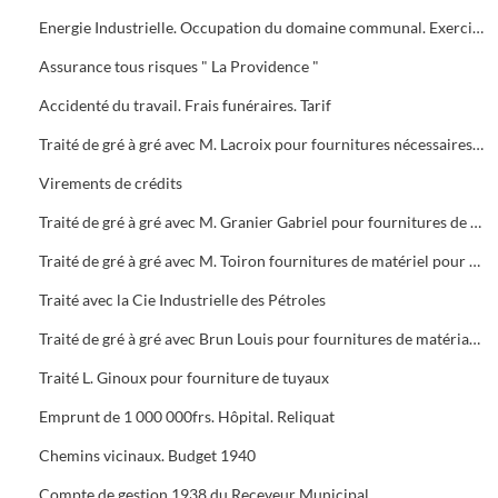
Energie Industrielle. Occupation du domaine communal. Exercice 1938
Assurance tous risques " La Providence "
Accidenté du travail. Frais funéraires. Tarif
Traité de gré à gré avec M. Lacroix pour fournitures nécessaires au besoins de la cavalerie municipale
Virements de crédits
Traité de gré à gré avec M. Granier Gabriel pour fournitures de produits d'entretien
Traité de gré à gré avec M. Toiron fournitures de matériel pour la voirie
Traité avec la Cie Industrielle des Pétroles
Traité de gré à gré avec Brun Louis pour fournitures de matériaux de construction
Traité L. Ginoux pour fourniture de tuyaux
Emprunt de 1 000 000frs. Hôpital. Reliquat
Chemins vicinaux. Budget 1940
Compte de gestion 1938 du Receveur Municipal