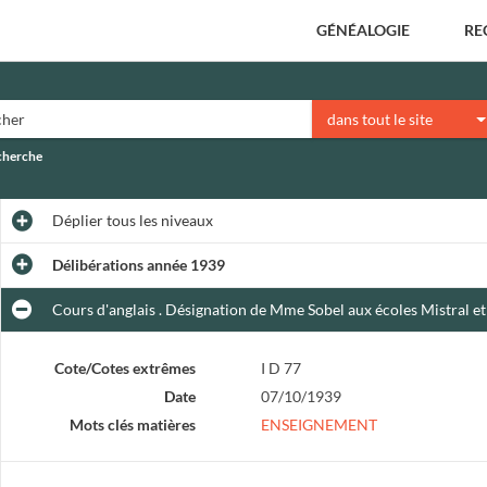
GÉNÉALOGIE
RE
dans tout le site
echerche
Déplier
tous les niveaux
Délibérations année 1939
Cours d'anglais . Désignation de Mme Sobel aux écoles Mistral et
Cote/Cotes extrêmes
I D 77
Date
07/10/1939
Mots clés matières
ENSEIGNEMENT