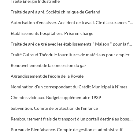
Traité Energie Industrielle
Traité de gré à gré. Société chimique de Gerland
Autorisation d'encaisser. Accident de travail. Cie d'assurances " La Préservatrice " et " La Providence "
Etablissements hospitaliers. Prise en charge
Traité de gré de gré avec les établissements " Maison " pour la fourniture et la pose d'un portail en fer forgé au bosquet
Traité Guiraud Théodule fournitures de matériaux pour empierrements
Renouvellement de la concession du gaz
Agrandissement de l'école de la Royale
Nomination d'un correspondant du Crédit Municipal à Nîmes
Chemins vicinaux. Budget supplémentaire 1939
Subvention. Comité de protection de l'enfance
Remboursement frais de transport d'un portail destiné au bosquet
Bureau de Bienfaisance. Compte de gestion et administratif