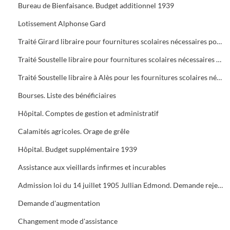
Bureau de Bienfaisance. Budget additionnel 1939
Lotissement Alphonse Gard
Traité Girard libraire pour fournitures scolaires nécessaires pour l'année 1939
Traité Soustelle libraire pour fournitures scolaires nécessaires pour l'année 1939
Traité Soustelle libraire à Alès pour les fournitures scolaires nécessaires pour l'année 1939
Bourses. Liste des bénéficiaires
Hôpital. Comptes de gestion et administratif
Calamités agricoles. Orage de grêle
Hôpital. Budget supplémentaire 1939
Assistance aux vieillards infirmes et incurables
Admission loi du 14 juillet 1905 Jullian Edmond. Demande rejetée Valérie Ourcenza Vve fontserré
Demande d'augmentation
Changement mode d'assistance