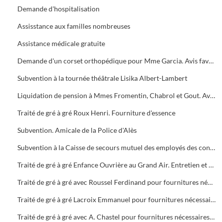
Demande d'hospitalisation
Assisstance aux familles nombreuses
Assistance médicale gratuite
Demande d'un corset orthopédique pour Mme Garcia. Avis favorable
Subvention à la tournée théâtrale Lisika Albert-Lambert
Liquidation de pension à Mmes Fromentin, Chabrol et Gout. Avis favorable
Traité de gré à gré Roux Henri. Fourniture d'essence
Subvention. Amicale de la Police d'Alès
Subvention à la Caisse de secours mutuel des employés des contributions indirectes
Traité de gré à gré Enfance Ouvrière au Grand Air. Entretien et séjour de divers enfants au camps de Carnon et Masméjean
Traité de gré à gré avec Roussel Ferdinand pour fournitures nécessaires aux besoins de la cavalerie
Traité de gré à gré Lacroix Emmanuel pour fournitures nécessaires aux besoin de la cavalerie
Traité de gré à gré avec A. Chastel pour fournitures nécessaires aux besoins des services municipaux