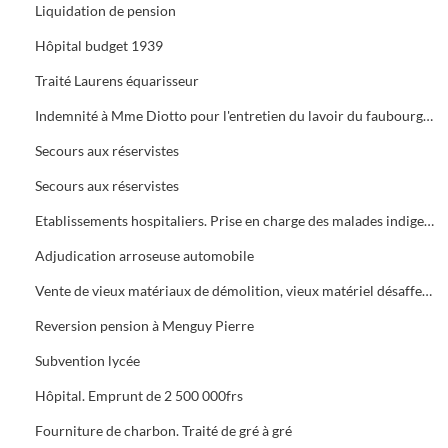
Liquidation de pension
Hôpital budget 1939
Traité Laurens équarisseur
Indemnité à Mme Diotto pour l'entretien du lavoir du faubourg du Soleil
Secours aux réservistes
Secours aux réservistes
Etablissements hospitaliers. Prise en charge des malades indigents
Adjudication arroseuse automobile
Vente de vieux matériaux de démolition, vieux matériel désaffecté, fumier
Reversion pension à Menguy Pierre
Subvention lycée
Hôpital. Emprunt de 2 500 000frs
Fourniture de charbon. Traité de gré à gré