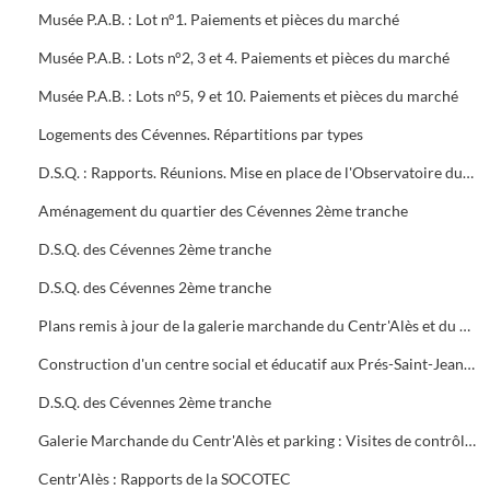
Musée P.A.B. : Lot n°1. Paiements et pièces du marché
Musée P.A.B. : Lots n°2, 3 et 4. Paiements et pièces du marché
Musée P.A.B. : Lots n°5, 9 et 10. Paiements et pièces du marché
Logements des Cévennes. Répartitions par types
D.S.Q. : Rapports. Réunions. Mise en place de l'Observatoire du logement du plan local de l'habitat
Aménagement du quartier des Cévennes 2ème tranche
D.S.Q. des Cévennes 2ème tranche
D.S.Q. des Cévennes 2ème tranche
Plans remis à jour de la galerie marchande du Centr'Alès et du parking
Construction d'un centre social et éducatif aux Prés-Saint-Jean Maison du Moulinet : Marché public (2ème tranche)
D.S.Q. des Cévennes 2ème tranche
Galerie Marchande du Centr'Alès et parking : Visites de contrôle de la commission de sécurité
Centr'Alès : Rapports de la SOCOTEC