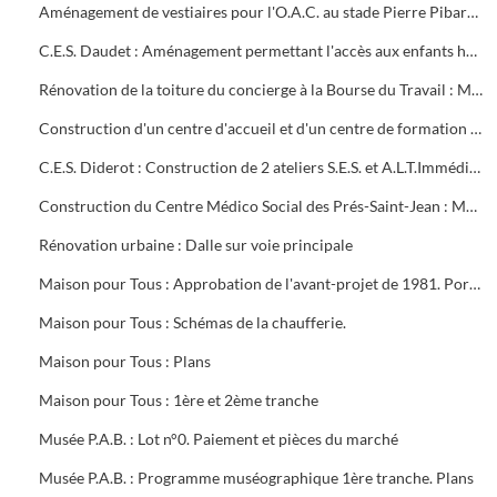
Aménagement de vestiaires pour l'O.A.C. au stade Pierre Pibarot : Estimatif
C.E.S. Daudet : Aménagement permettant l'accès aux enfants handicapés. Projet et marché public
Rénovation de la toiture du concierge à la Bourse du Travail : Marché public
Construction d'un centre d'accueil et d'un centre de formation pour l'O.A.C. Programme
C.E.S. Diderot : Construction de 2 ateliers S.E.S. et A.L.T.Immédiate. Marché public
Construction du Centre Médico Social des Prés-Saint-Jean : Marché public
Rénovation urbaine : Dalle sur voie principale
Maison pour Tous : Approbation de l'avant-projet de 1981. Portrait de Louis Aragon " un éternel printemps ". Calque de l'aménagement intérieur
Maison pour Tous : Schémas de la chaufferie.
Maison pour Tous : Plans
Maison pour Tous : 1ère et 2ème tranche
Musée P.A.B. : Lot n°0. Paiement et pièces du marché
Musée P.A.B. : Programme muséographique 1ère tranche. Plans