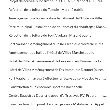
Projet de nouveaux locaux pour le C.C.A.S. : Rapport au Bureau Municipal
Réfection de la toiture du Temple : Marché public
Aménagement de bureaux dans le bâtiment de l'Hôtel de Ville : Marché public
Parc Municipal : Installation de douches et du chauffage : Marché public
Réfection de la toiture du Fort Vauban : Marché public
Fort Vauban : Aménagement d'un lieu scénique d'extérieur. Marché public
Aménagement du hall de l'Hôtel de Ville : Marché public
Hôtel de Ville : Aménagement de bureaux dans l'immeuble Lahondès (3 tranches) : Marché public
Hôtel de Ville : Aménagement de l'ex immeuble Daumet (bureaux du 2ème étage Informatique, cave escalier) : Marché public
Fort Vauban : Travaux à effectuer à l'étage du service des Archives. Liste du mobilier à acheter. Installation du Fonds Ancien de la Bibliothèque
Construction d'un ensemble sportif à Rochebelle
Centre Equestre : Dossier d'appel d'offres avec P.V. Programme du concours. Réunions de chantier
Construction d'un point d'accueil jeunes à Malataverne : Appel d'offres