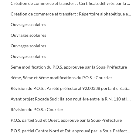
Création de commerce et transfert : Certificats délivrés par la mairie
Création de commerce et transfert : Répertoire alphabétique et chronologique
Ouvrages scolaires
Ouvrages scolaires
Ouvrages scolaires
Ouvrages scolaires
5ème modification du P.O.S. approuvée par la Sous-Préfecture
4ème, 5ème et 6ème modifications du P.O.S. : Courrier
Révision du P.O.S. : Arrêté préfectoral 92.00338 portant création d'utilité publique projet à 2x2 voies R.N.106 entre Alès et Boucoiran
Avant projet Rocade Sud : liaison routière entre la R.N. 110 et la R.N. 106
Révision du P.O.S. : Courrier
P.O.S. partiel Sud et Ouest, approuvé par la Sous-Préfecture
P.O.S. partiel Centre Nord et Est, approuvé par la Sous-Préfecture