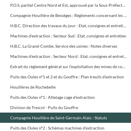
P.O.S. partiel Centre Nord et Est, approuvé par la Sous-Préfecture
Compagnie Houillère de Bessèges : Règlements concernant les ouvriers
H.B.C. Direction des travaux du jour : Etat, consignes et entretien des machines d'extraction
Machines d'extraction : Secteur Sud : Etat, consignes et entretien
H.B.C. La Grand-Combe. Service des usines : Notes diverses
Machines d'extraction : Secteur Nord : Etat, consignes et entretien
Extrait du règlement général sur l'exploitation des mines de combustibles : décret du 13 août 1911 modifié en mai 1931
Puits des Oules n°1 et 2 et du Gouffre : Plan treuils d'extraction
Houillères de Rochebelle
Puits des Oules n°1 : Attelage cage d'extraction
Division de Trescol - Puits du Gouffre
Compagnie Houillère de Saint-Germain Alais : Statuts
Puits des Oules n°2 : Schémas machines d'extraction