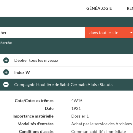
GÉNÉALOGIE
RE
dans tout le site
echerche
Déplier
tous les niveaux
Index W
Compagnie Houillère de Saint-Germain Alais : Statuts
Cote/Cotes extrêmes
4W15
Date
1921
Importance matérielle
Dossier 1
Modalités d'entrées
Achat par le service des Archives 
Conditions d'accès
Communicabilité : Immédiate