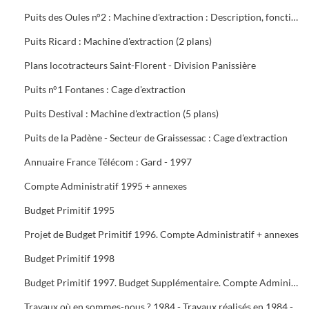
Puits des Oules n°2 : Machine d'extraction : Description, fonctionnement, conduite et entretien : 3 documents
Puits Ricard : Machine d'extraction (2 plans)
Plans locotracteurs Saint-Florent - Division Panissière
Puits n°1 Fontanes : Cage d'extraction
Puits Destival : Machine d'extraction (5 plans)
Puits de la Padène - Secteur de Graissessac : Cage d'extraction
Annuaire France Télécom : Gard - 1997
Compte Administratif 1995 + annexes
Budget Primitif 1995
Projet de Budget Primitif 1996. Compte Administratif + annexes
Budget Primitif 1998
Budget Primitif 1997. Budget Supplémentaire. Compte Administratif + annexes
Travaux où en sommes-nous ? 1984 - Travaux réalisés en 1984 - Programme 1985 - Travaux 1987