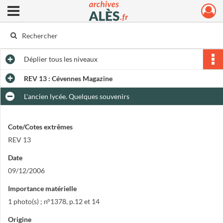
Ouvrir le menu déroulant
Archives municipales d'Alès
Déplier
tous les niveaux
REV 13 : Cévennes Magazine
L'ancien lycée. Quelques souvenirs
Cote/Cotes extrêmes
REV 13
Date
09/12/2006
Importance matérielle
1 photo(s) ; n°1378, p.12 et 14
Origine