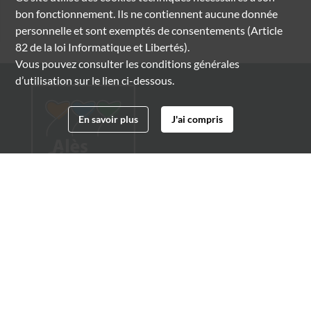
bon fonctionnement. Ils ne contiennent aucune donnée
personnelle et sont exemptés de consentements (Article
82 de la loi Informatique et Libertés).
Vous pouvez consulter les conditions générales
d’utilisation sur le lien ci-dessous.
En savoir plus
J'ai compris
Archives municipales d'Alès
4 boulevard Gambetta
30100 Alès
04 66 54 32 20
archives@ville-ales.fr