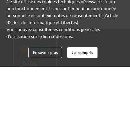
Ce site utilise des
cookies
techniques nécessaires à son
bon fonctionnement. Ils ne contiennent aucune donnée
personnelle et sont exemptés de consentements (Article
82 de la loi Informatique et Libertés).
Vous pouvez consulter les conditions générales
d’utilisation sur le lien ci-dessous.
En savoir plus
J'ai compris
Archives municipales d'Alès
4 boulevard Gambetta
30100 Alès
04 66 54 32 20
archives@ville-ales.fr