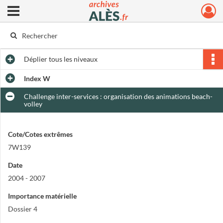
Ouvrir le menu déroulant
Archives municipales d'Alès
Déplier
tous les niveaux
Index W
Challenge inter-services : organisation des animations beach-
volley
Cote/Cotes extrêmes
7W139
Date
2004 - 2007
Importance matérielle
Dossier 4