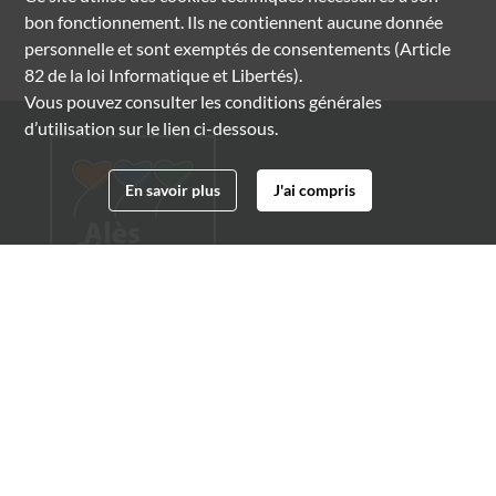
bon fonctionnement. Ils ne contiennent aucune donnée
personnelle et sont exemptés de consentements (Article
82 de la loi Informatique et Libertés).
Vous pouvez consulter les conditions générales
d’utilisation sur le lien ci-dessous.
En savoir plus
J'ai compris
Archives municipales d'Alès
4 boulevard Gambetta
30100 Alès
04 66 54 32 20
archives@ville-ales.fr