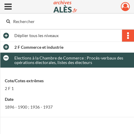
Ouvrir le menu déroulant
Archives municipales d'Alès
Déplier
tous les niveaux
2 F Commerce et industrie
Elections à la Chambre de Commerce : Procès-verbaux des
opérations électorales, listes des électeurs
Cote/Cotes extrêmes
2 F 1
Date
1896 - 1900 ; 1936 - 1937