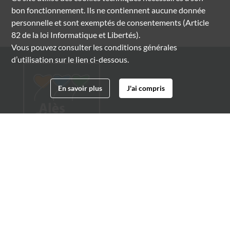
bon fonctionnement. Ils ne contiennent aucune donnée
personnelle et sont exemptés de consentements (Article
82 de la loi Informatique et Libertés).
Vous pouvez consulter les conditions générales
d’utilisation sur le lien ci-dessous.
En savoir plus
J'ai compris
Archives municipales d'Alès
4 boulevard Gambetta
30100 Alès
04 66 54 32 20
archives@ville-ales.fr