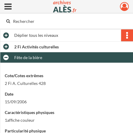
Ouvrir le menu déroulant
Archives municipales d'Alès
Déplier
tous les niveaux
2 Fi Activités culturelles
Fête de la bière
Cote/Cotes extrêmes
2 Fi A. Culturelles 428
Date
15/09/2006
Caractéristiques physiques
1affiche couleur
Particularité physique