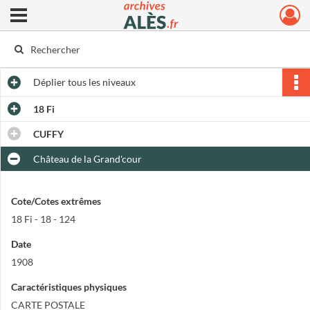
Ouvrir le menu déroulant
Archives municipales d'Alès
Déplier
tous les niveaux
18 Fi
CUFFY
Château de la Grand'cour
Cote/Cotes extrêmes
18 Fi - 18 - 124
Date
1908
Caractéristiques physiques
CARTE POSTALE