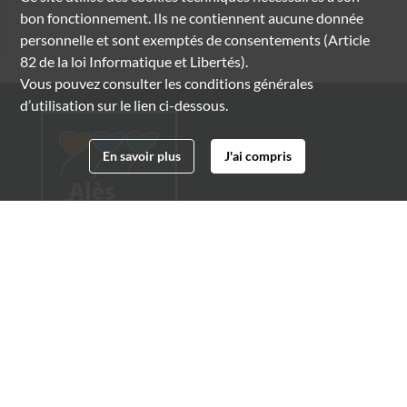
bon fonctionnement. Ils ne contiennent aucune donnée
personnelle et sont exemptés de consentements (Article
82 de la loi Informatique et Libertés).
Vous pouvez consulter les conditions générales
d’utilisation sur le lien ci-dessous.
En savoir plus
J'ai compris
Archives municipales d'Alès
4 boulevard Gambetta
30100 Alès
04 66 54 32 20
archives@ville-ales.fr