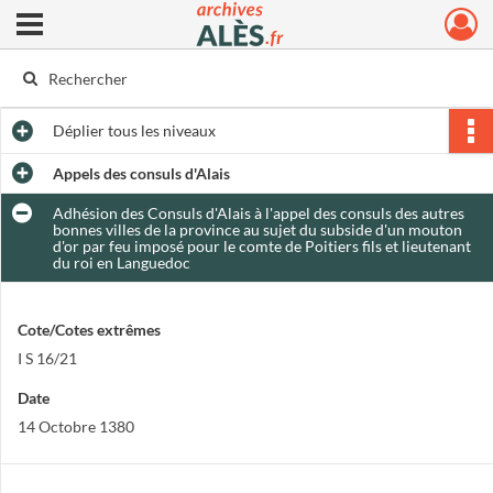
Ouvrir le menu déroulant
Archives municipales d'Alès
Déplier
tous les niveaux
Appels des consuls d'Alais
Adhésion des Consuls d'Alais à l'appel des consuls des autres
bonnes villes de la province au sujet du subside d'un mouton
d'or par feu imposé pour le comte de Poitiers fils et lieutenant
du roi en Languedoc
Cote/Cotes extrêmes
I S 16/21
Date
14 Octobre 1380