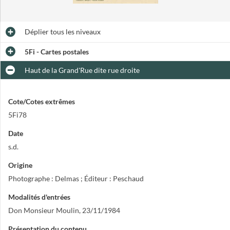
Déplier
tous les niveaux
5Fi - Cartes postales
Haut de la Grand'Rue dite rue droite
Cote/Cotes extrêmes
5Fi78
Date
s.d.
Origine
Photographe : Delmas ; Éditeur : Peschaud
Modalités d'entrées
Don Monsieur Moulin, 23/11/1984
Présentation du contenu