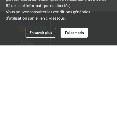
82 de la loi Informatique et Libertés).
Vous pouvez consulter les conditions générales
d’utilisation sur le lien ci-dessous.
En savoir plus
J'ai compris
Archives municipales d'Alès
4 boulevard Gambetta
30100 Alès
04 66 54 32 20
archives@ville-ales.fr
Suivez-nous sur :
Facebook