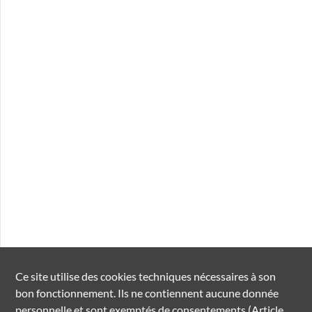
Ce site utilise des
cookies
techniques nécessaires à son
bon fonctionnement. Ils ne contiennent aucune donnée
personnelle et sont exemptés de consentements (Article