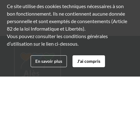
Ce site utilise des
cookies
techniques nécessaires à son
bon fonctionnement. Ils ne contiennent aucune donnée
personnelle et sont exemptés de consentements (Article
82 de la loi Informatique et Libertés).
Vous pouvez consulter les conditions générales
d’utilisation sur le lien ci-dessous.
En savoir plus
J'ai compris
Archives municipales d'Alès
4 boulevard Gambetta
30100 Alès
04 66 54 32 20
archives@ville-ales.fr