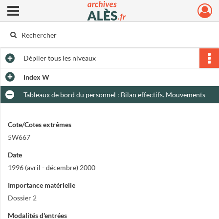
Ouvrir le menu déroulant
Archives municipales d'Alès
Déplier
tous les niveaux
Index W
Tableaux de bord du personnel : Bilan effectifs. Mouvements
Cote/Cotes extrêmes
5W667
Date
1996 (avril - décembre) 2000
Importance matérielle
Dossier 2
Modalités d'entrées