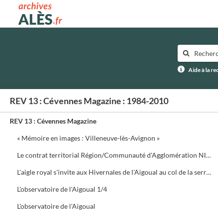
Archives municipales d'Alès
Aide à la r
REV 13 : Cévennes Magazine : 1984-2010
REV 13 : Cévennes Magazine
« Mémoire en images : Villeneuve-lès-Avignon »
Le contrat territorial Région/Communauté d'Agglomération NIMES Métropole
L'aigle royal s'invite aux Hivernales de l'Aigoual au col de la serreyrède. Programme de la journée
L'observatoire de l'Aigoual 1/4
L'observatoire de l'Aigoual