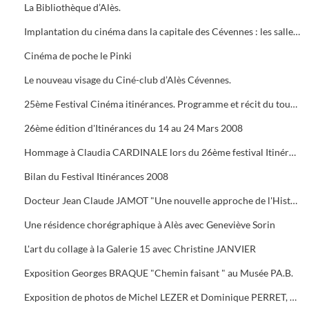
La Bibliothèque d’Alès.
Implantation du cinéma dans la capitale des Cévennes : les salles du début du siècle à nos jours.
Cinéma de poche le Pinki
Le nouveau visage du Ciné-club d’Alès Cévennes.
25ème Festival Cinéma itinérances. Programme et récit du tournage dans les cévennes d' "Un homme de trop"
26ème édition d'Itinérances du 14 au 24 Mars 2008
Hommage à Claudia CARDINALE lors du 26ème festival Itinérances. En photo avec Max ROUSTAN, Maire
Bilan du Festival Itinérances 2008
Docteur Jean Claude JAMOT "Une nouvelle approche de l'Histoire et de l'Archéologie appliquée aux Celtes
Une résidence chorégraphique à Alès avec Geneviève Sorin
L'art du collage à la Galerie 15 avec Christine JANVIER
Exposition Georges BRAQUE "Chemin faisant " au Musée PA.B.
Exposition de photos de Michel LEZER et Dominique PERRET, de peintures de Monique SANTORO à l'OFFICE DE TOURISME pour la Féria d'Alès