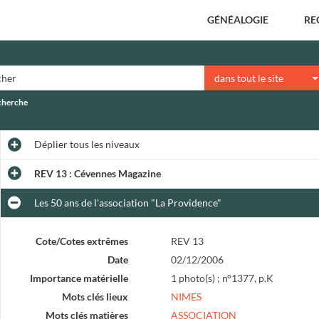
GÉNÉALOGIE
RE
dans tout le site
echerche
Déplier
tous les niveaux
REV 13 : Cévennes Magazine
Les 50 ans de l'association "La Providence"
Cote/Cotes extrêmes
REV 13
Date
02/12/2006
Importance matérielle
1 photo(s) ; n°1377, p.K
Mots clés lieux
NIMES
Mots clés matières
ASSOCIATION