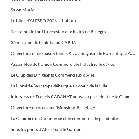
Salon MIAM
Le bilan d'ALESPO 2006 + 1 photo
1er salon de tout l' occasion aux halles de Bruèges
3ème salon de l'habitat au CAPRA
Ouverture d’une base « temps X » au magasin de Bureautique A.M.C., 40 Avenue du Général de Gaule à Alès.
Assemblée de l’Union Commerciale Industrielle d’Alès.
Le Club des Dirigeants Commerciaux d’Alès.
La Librairie Sauramps débarque au cœur de la ville
Interview de Françis CABANAT nouveau président de la Chambre de Commerce
Ouverture du nouveau "Monsieur Bricolage"
La Chambre de Commerce et le commerce de proximité
Sous les ponts d’Alès coule le Gardon.