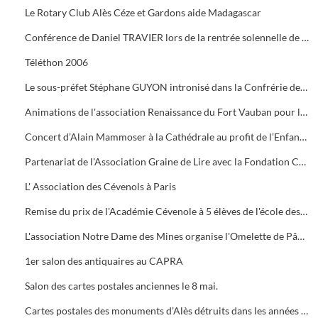
Le Rotary Club Alès Céze et Gardons aide Madagascar
Conférence de Daniel TRAVIER lors de la rentrée solennelle de l'Académie Cévenole
Téléthon 2006
Le sous-préfet Stéphane GUYON intronisé dans la Confrérie des Mange Tripes
Animations de l'association Renaissance du Fort Vauban pour le Téléthon
Concert d’Alain Mammoser à la Cathédrale au profit de l’Enfance Inadaptée.
Partenariat de l'Association Graine de Lire avec la Fondation Crédit Mutuel
L' Association des Cévenols à Paris
Remise du prix de l'Académie Cévenole à 5 élèves de l'école des Mines pour leur travail sur la mine et ses conséquences sur l'économie et les paysages.
L'association Notre Dame des Mines organise l'Omelette de Pâques à l'Ermitage
1er salon des antiquaires au CAPRA
Salon des cartes postales anciennes le 8 mai.
Cartes postales des monuments d’Alès détruits dans les années 1960.