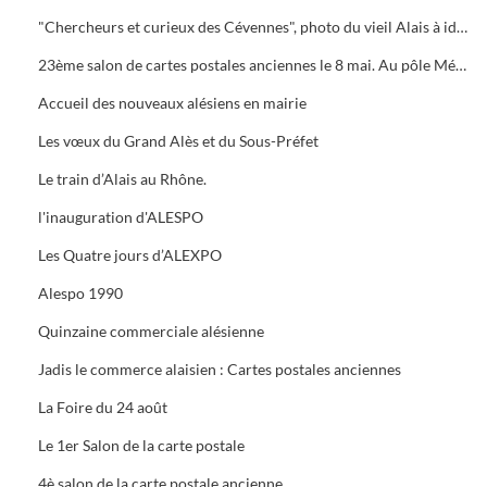
"Chercheurs et curieux des Cévennes", photo du vieil Alais à identifier.
23ème salon de cartes postales anciennes le 8 mai. Au pôle Mécanique grand prix camion
Accueil des nouveaux alésiens en mairie
Les vœux du Grand Alès et du Sous-Préfet
Le train d’Alais au Rhône.
l'inauguration d'ALESPO
Les Quatre jours d’ALEXPO
Alespo 1990
Quinzaine commerciale alésienne
Jadis le commerce alaisien : Cartes postales anciennes
La Foire du 24 août
Le 1er Salon de la carte postale
4è salon de la carte postale ancienne