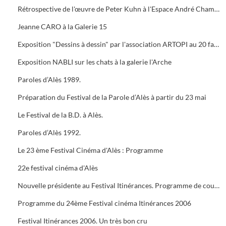
Rétrospective de l'œuvre de Peter Kuhn à l'Espace André Chamson. Exposition consacrée à Vauban à l'OFFICE DE TOURISME. Présentation de saison hors les murs du cratère
Jeanne CARO à la Galerie 15
Exposition "Dessins à dessin" par l'association ARTOPI au 20 faubourg du Soleil
Exposition NABLI sur les chats à la galerie l'Arche
Paroles d’Alès 1989.
Préparation du Festival de la Parole d’Alès à partir du 23 mai
Le Festival de la B.D. à Alès.
Paroles d’Alès 1992.
Le 23 ème Festival Cinéma d'Alès : Programme
22e festival cinéma d'Alès
Nouvelle présidente au Festival Itinérances. Programme de courts métrages de Jacques TATI
Programme du 24ème Festival cinéma Itinérances 2006
Festival Itinérances 2006. Un très bon cru