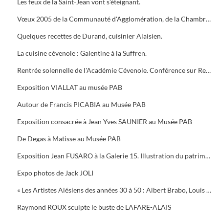
Les feux de la Saint-Jean vont s’éteignant.
Vœux 2005 de la Communauté d'Agglomération, de la Chambre de Commerce, 5 bougies pour la Médiathèque
Quelques recettes de Durand, cuisinier Alaisien.
La cuisine cévenole : Galentine à la Suffren.
Rentrée solennelle de l'Académie Cévenole. Conférence sur Renoir et Albert ANDRE, une amitié (1894-1919)
Exposition VIALLAT au musée PAB
Autour de Francis PICABIA au Musée PAB
Exposition consacrée à Jean Yves SAUNIER au Musée PAB
De Degas à Matisse au Musée PAB
Exposition Jean FUSARO à la Galerie 15. Illustration du patrimoine alésien
Expo photos de Jack JOLI
« Les Artistes Alésiens des années 30 à 50 : Albert Brabo, Louis Cabanes, Louis Arcaix et René Aberlenc » par Annie Corbier
Raymond ROUX sculpte le buste de LAFARE-ALAIS