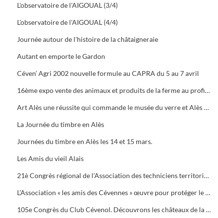
L'observatoire de l'AIGOUAL (3/4)
L'observatoire de l'AIGOUAL (4/4)
Journée autour de l'histoire de la châtaigneraie
Autant en emporte le Gardon
Céven’ Agri 2002 nouvelle formule au CAPRA du 5 au 7 avril
16ème expo vente des animaux et produits de la ferme au profit des orphelins des sapeurs-pompiers aux halles de Bruèges
Art Alès une réussite qui commande le musée du verre et Alès capitale des Cévennes, départ du chemin des verriers.
La Journée du timbre en Alès
Journées du timbre en Alès les 14 et 15 mars.
Les Amis du vieil Alais
21è Congrès régional de l’Association des techniciens territoriaux.
L’Association « les amis des Cévennes » œuvre pour protéger le patrimoine cévenol.
105e Congrès du Club Cévenol. Découvrons les châteaux de la Vaunage