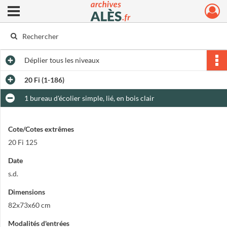
Ouvrir le menu déroulant
Archives municipales d'Alès
Déplier
tous les niveaux
20 Fi (1-186)
1 bureau d'écolier simple, lié, en bois clair
Cote/Cotes extrêmes
20 Fi 125
Date
s.d.
Dimensions
82x73x60 cm
Modalités d'entrées