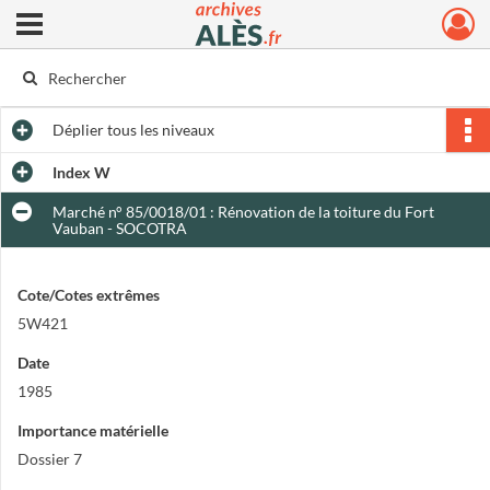
Ouvrir le menu déroulant
Archives municipales d'Alès
Déplier
tous les niveaux
Index W
Marché n° 85/0018/01 : Rénovation de la toiture du Fort
Vauban - SOCOTRA
Cote/Cotes extrêmes
5W421
Date
1985
Importance matérielle
Dossier 7